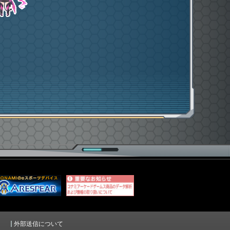
。
外部送信について