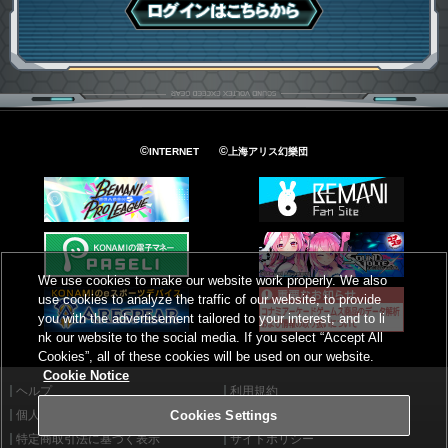
ログインはこちら
©
©
INTERNET
上海アリス幻樂団
We use cookies to make our website work properly. We also
use cookies to analyze the traffic of our website, to provide
you with the advertisement tailored to your interest, and to li
nk our website to the social media. If you select “Accept All
Cookies”, all of these cookies will be used on our website.
Cookie Notice
ヘルプ
利用規約
個人情報等保護方針
外部送信について
Cookies Settings
特定商取引法に基づく表示
サイトポリシー