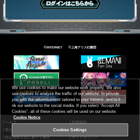
ログインはこちら
©
©
INTERNET
上海アリス幻樂団
We use cookies to make our website work properly. We also
use cookies to analyze the traffic of our website, to provide
you with the advertisement tailored to your interest, and to li
nk our website to the social media. If you select “Accept All
Cookies”, all of these cookies will be used on our website.
Cookie Notice
ヘルプ
利用規約
個人情報等保護方針
外部送信について
Cookies Settings
特定商取引法に基づく表示
サイトポリシー