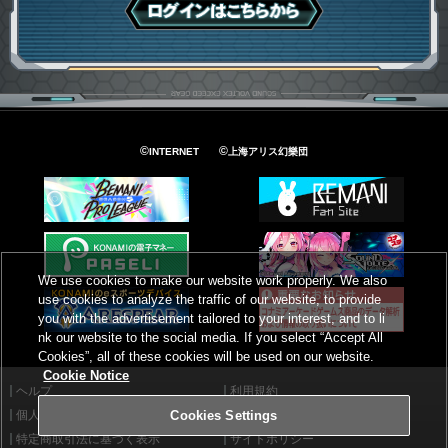
ログインはこちら
©
©
INTERNET
上海アリス幻樂団
We use cookies to make our website work properly. We also
use cookies to analyze the traffic of our website, to provide
you with the advertisement tailored to your interest, and to li
nk our website to the social media. If you select “Accept All
Cookies”, all of these cookies will be used on our website.
Cookie Notice
ヘルプ
利用規約
個人情報等保護方針
外部送信について
Cookies Settings
特定商取引法に基づく表示
サイトポリシー