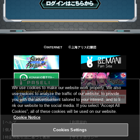
ログインはこちら
©
©
INTERNET
上海アリス幻樂団
We use cookies to make our website work properly. We also
use cookies to analyze the traffic of our website, to provide
you with the advertisement tailored to your interest, and to li
nk our website to the social media. If you select “Accept All
Cookies”, all of these cookies will be used on our website.
Cookie Notice
ヘルプ
利用規約
個人情報等保護方針
外部送信について
Cookies Settings
特定商取引法に基づく表示
サイトポリシー