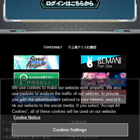
ログインはこちら
©
©
INTERNET
上海アリス幻樂団
We use cookies to make our website work properly. We also
use cookies to analyze the traffic of our website, to provide
you with the advertisement tailored to your interest, and to li
nk our website to the social media. If you select “Accept All
Cookies”, all of these cookies will be used on our website.
Cookie Notice
ヘルプ
利用規約
個人情報等保護方針
外部送信について
Cookies Settings
特定商取引法に基づく表示
サイトポリシー