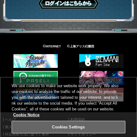
ログインはこちら
©
©
INTERNET
上海アリス幻樂団
We use cookies to make our website work properly. We also
use cookies to analyze the traffic of our website, to provide
you with the advertisement tailored to your interest, and to li
nk our website to the social media. If you select “Accept All
Cookies”, all of these cookies will be used on our website.
Cookie Notice
ヘルプ
利用規約
個人情報等保護方針
外部送信について
Cookies Settings
特定商取引法に基づく表示
サイトポリシー