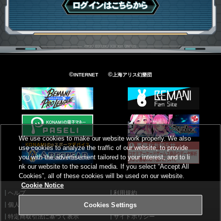
ログインはこちら
©
©
INTERNET
上海アリス幻樂団
We use cookies to make our website work properly. We also
use cookies to analyze the traffic of our website, to provide
you with the advertisement tailored to your interest, and to li
nk our website to the social media. If you select “Accept All
Cookies”, all of these cookies will be used on our website.
Cookie Notice
ヘルプ
利用規約
個人情報等保護方針
外部送信について
Cookies Settings
特定商取引法に基づく表示
サイトポリシー