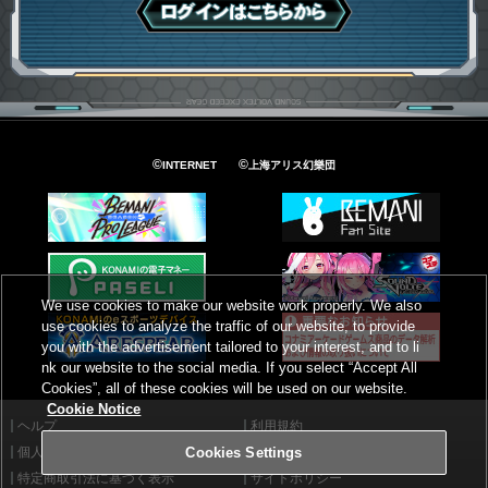
ログインはこちら
©
©
INTERNET
上海アリス幻樂団
We use cookies to make our website work properly. We also
use cookies to analyze the traffic of our website, to provide
you with the advertisement tailored to your interest, and to li
nk our website to the social media. If you select “Accept All
Cookies”, all of these cookies will be used on our website.
Cookie Notice
ヘルプ
利用規約
個人情報等保護方針
外部送信について
Cookies Settings
特定商取引法に基づく表示
サイトポリシー