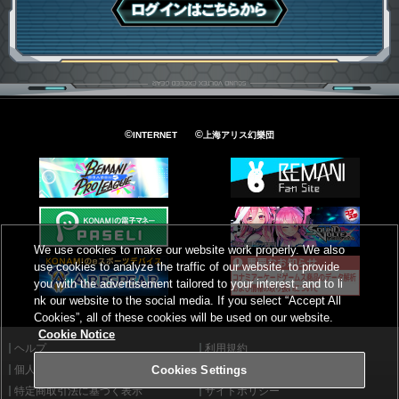
ログインはこちら
©
©
INTERNET
上海アリス幻樂団
We use cookies to make our website work properly. We also
use cookies to analyze the traffic of our website, to provide
you with the advertisement tailored to your interest, and to li
nk our website to the social media. If you select “Accept All
Cookies”, all of these cookies will be used on our website.
Cookie Notice
ヘルプ
利用規約
個人情報等保護方針
外部送信について
Cookies Settings
特定商取引法に基づく表示
サイトポリシー