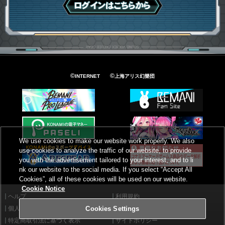
ログインはこちら
©
©
INTERNET
上海アリス幻樂団
We use cookies to make our website work properly. We also
use cookies to analyze the traffic of our website, to provide
you with the advertisement tailored to your interest, and to li
nk our website to the social media. If you select “Accept All
Cookies”, all of these cookies will be used on our website.
Cookie Notice
ヘルプ
利用規約
個人情報等保護方針
外部送信について
Cookies Settings
特定商取引法に基づく表示
サイトポリシー