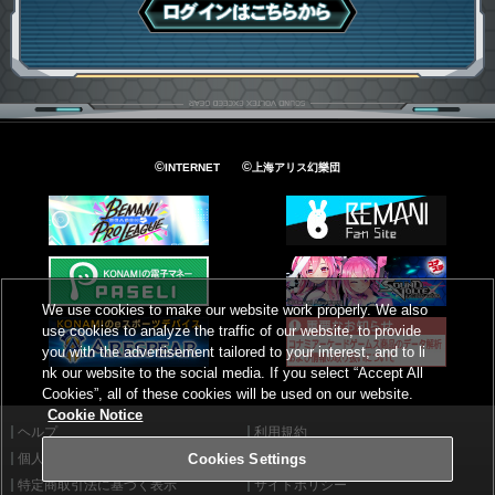
ログインはこちら
©
©
INTERNET
上海アリス幻樂団
We use cookies to make our website work properly. We also
use cookies to analyze the traffic of our website, to provide
you with the advertisement tailored to your interest, and to li
nk our website to the social media. If you select “Accept All
Cookies”, all of these cookies will be used on our website.
Cookie Notice
ヘルプ
利用規約
個人情報等保護方針
外部送信について
Cookies Settings
特定商取引法に基づく表示
サイトポリシー