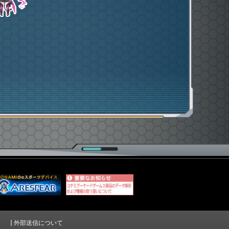
。
外部送信について