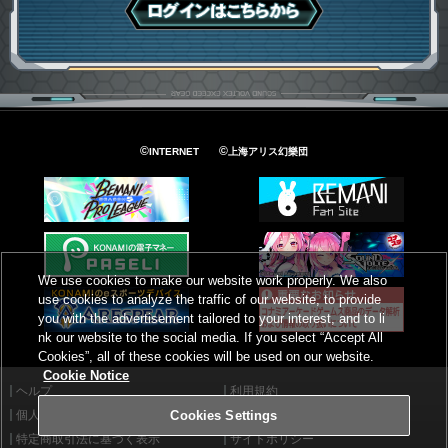
ログインはこちら
©
©
INTERNET
上海アリス幻樂団
We use cookies to make our website work properly. We also
use cookies to analyze the traffic of our website, to provide
you with the advertisement tailored to your interest, and to li
nk our website to the social media. If you select “Accept All
Cookies”, all of these cookies will be used on our website.
Cookie Notice
ヘルプ
利用規約
個人情報等保護方針
外部送信について
Cookies Settings
特定商取引法に基づく表示
サイトポリシー