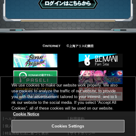
ログインはこちら
©
©
INTERNET
上海アリス幻樂団
We use cookies to make our website work properly. We also
use cookies to analyze the traffic of our website, to provide
you with the advertisement tailored to your interest, and to li
nk our website to the social media. If you select “Accept All
Cookies”, all of these cookies will be used on our website.
Cookie Notice
ヘルプ
利用規約
個人情報等保護方針
外部送信について
Cookies Settings
特定商取引法に基づく表示
サイトポリシー