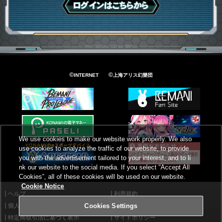
ログインはこちら
©
©
INTERNET
上海アリス幻樂団
We use cookies to make our website work properly. We also
use cookies to analyze the traffic of our website, to provide
you with the advertisement tailored to your interest, and to li
nk our website to the social media. If you select “Accept All
Cookies”, all of these cookies will be used on our website.
Cookie Notice
ヘルプ
利用規約
個人情報等保護方針
外部送信について
Cookies Settings
特定商取引法に基づく表示
サイトポリシー