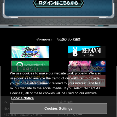
ログインはこちら
©
©
INTERNET
上海アリス幻樂団
We use cookies to make our website work properly. We also
use cookies to analyze the traffic of our website, to provide
you with the advertisement tailored to your interest, and to li
nk our website to the social media. If you select “Accept All
Cookies”, all of these cookies will be used on our website.
Cookie Notice
ヘルプ
利用規約
個人情報等保護方針
外部送信について
Cookies Settings
特定商取引法に基づく表示
サイトポリシー