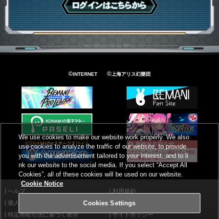
ログインはこちら
©
©
INTERNET
上海アリス幻樂団
We use cookies to make our website work properly. We also
use cookies to analyze the traffic of our website, to provide
you with the advertisement tailored to your interest, and to li
nk our website to the social media. If you select “Accept All
Cookies”, all of these cookies will be used on our website.
Cookie Notice
ヘルプ
利用規約
個人情報等保護方針
外部送信について
Cookies Settings
特定商取引法に基づく表示
サイトポリシー