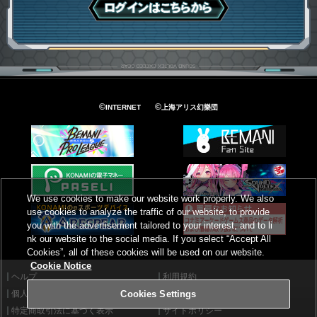
ログインはこちら
©
©
INTERNET
上海アリス幻樂団
We use cookies to make our website work properly. We also
use cookies to analyze the traffic of our website, to provide
you with the advertisement tailored to your interest, and to li
nk our website to the social media. If you select “Accept All
Cookies”, all of these cookies will be used on our website.
Cookie Notice
ヘルプ
利用規約
個人情報等保護方針
外部送信について
Cookies Settings
特定商取引法に基づく表示
サイトポリシー