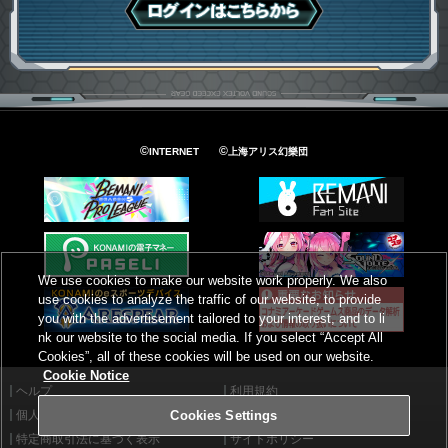
ログインはこちら
©
©
INTERNET
上海アリス幻樂団
We use cookies to make our website work properly. We also
use cookies to analyze the traffic of our website, to provide
you with the advertisement tailored to your interest, and to li
nk our website to the social media. If you select “Accept All
Cookies”, all of these cookies will be used on our website.
Cookie Notice
ヘルプ
利用規約
個人情報等保護方針
外部送信について
Cookies Settings
特定商取引法に基づく表示
サイトポリシー