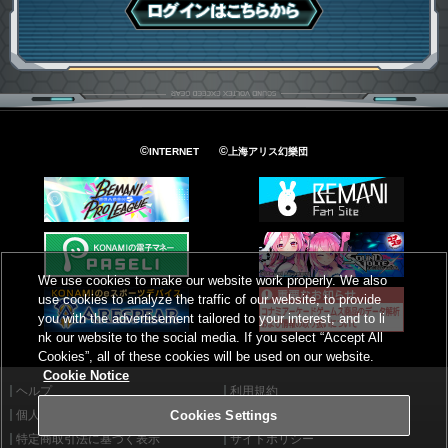
ログインはこちら
©
©
INTERNET
上海アリス幻樂団
We use cookies to make our website work properly. We also
use cookies to analyze the traffic of our website, to provide
you with the advertisement tailored to your interest, and to li
nk our website to the social media. If you select “Accept All
Cookies”, all of these cookies will be used on our website.
Cookie Notice
ヘルプ
利用規約
個人情報等保護方針
外部送信について
Cookies Settings
特定商取引法に基づく表示
サイトポリシー