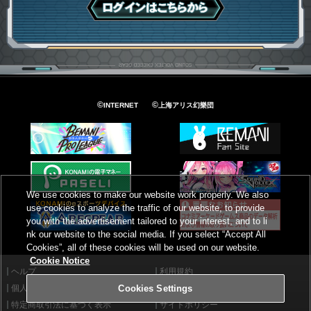
ログインはこちら
©
©
INTERNET
上海アリス幻樂団
We use cookies to make our website work properly. We also
use cookies to analyze the traffic of our website, to provide
you with the advertisement tailored to your interest, and to li
nk our website to the social media. If you select “Accept All
Cookies”, all of these cookies will be used on our website.
Cookie Notice
ヘルプ
利用規約
個人情報等保護方針
外部送信について
Cookies Settings
特定商取引法に基づく表示
サイトポリシー