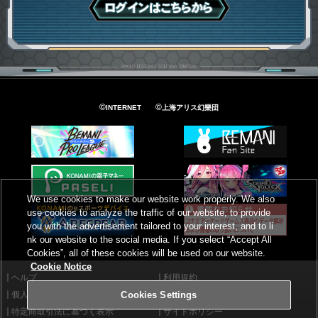
ログインはこちら
©
©
INTERNET
上海アリス幻樂団
We use cookies to make our website work properly. We also
use cookies to analyze the traffic of our website, to provide
you with the advertisement tailored to your interest, and to li
nk our website to the social media. If you select “Accept All
Cookies”, all of these cookies will be used on our website.
Cookie Notice
ヘルプ
利用規約
個人情報等保護方針
外部送信について
Cookies Settings
特定商取引法に基づく表示
サイトポリシー