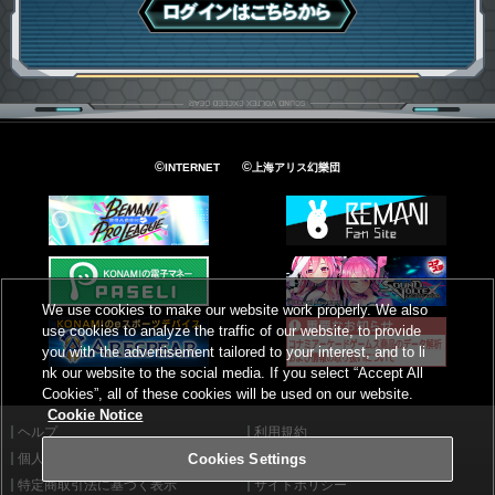
ログインはこちら
©
©
INTERNET
上海アリス幻樂団
We use cookies to make our website work properly. We also
use cookies to analyze the traffic of our website, to provide
you with the advertisement tailored to your interest, and to li
nk our website to the social media. If you select “Accept All
Cookies”, all of these cookies will be used on our website.
Cookie Notice
ヘルプ
利用規約
個人情報等保護方針
外部送信について
Cookies Settings
特定商取引法に基づく表示
サイトポリシー