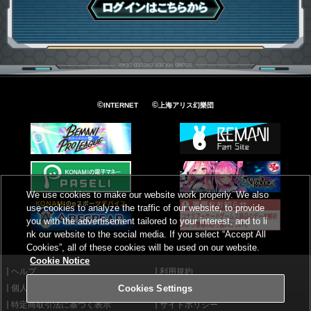
ログインはこちら
©
©
INTERNET
上海アリス幻樂団
We use cookies to make our website work properly. We also
use cookies to analyze the traffic of our website, to provide
you with the advertisement tailored to your interest, and to li
nk our website to the social media. If you select “Accept All
Cookies”, all of these cookies will be used on our website.
Cookie Notice
ヘルプ
利用規約
個人情報等保護方針
外部送信について
Cookies Settings
特定商取引法に基づく表示
サイトポリシー