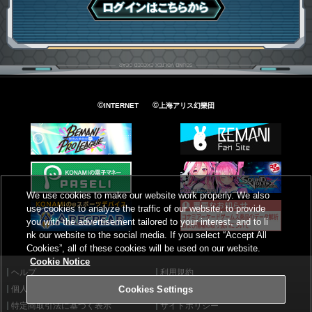
ログインはこちら
©
©
INTERNET
上海アリス幻樂団
We use cookies to make our website work properly. We also
use cookies to analyze the traffic of our website, to provide
you with the advertisement tailored to your interest, and to li
nk our website to the social media. If you select “Accept All
Cookies”, all of these cookies will be used on our website.
Cookie Notice
ヘルプ
利用規約
個人情報等保護方針
外部送信について
Cookies Settings
特定商取引法に基づく表示
サイトポリシー