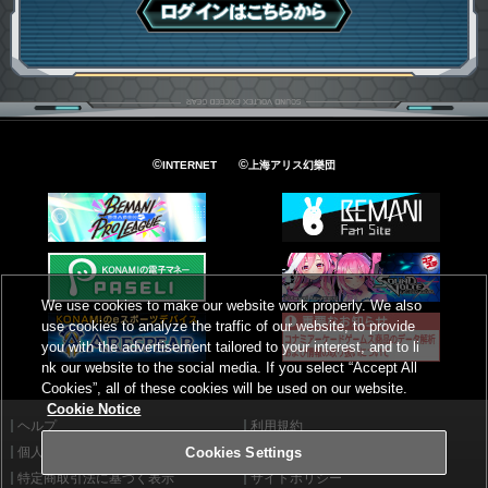
ログインはこちら
©
©
INTERNET
上海アリス幻樂団
We use cookies to make our website work properly. We also
use cookies to analyze the traffic of our website, to provide
you with the advertisement tailored to your interest, and to li
nk our website to the social media. If you select “Accept All
Cookies”, all of these cookies will be used on our website.
Cookie Notice
ヘルプ
利用規約
個人情報等保護方針
外部送信について
Cookies Settings
特定商取引法に基づく表示
サイトポリシー