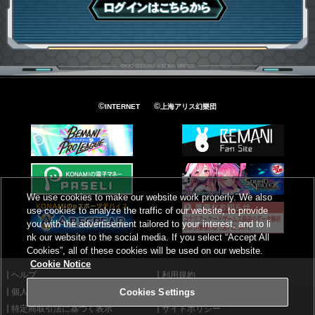
ログインはこちら
©
©
INTERNET
上海アリス幻樂団
We use cookies to make our website work properly. We also
use cookies to analyze the traffic of our website, to provide
you with the advertisement tailored to your interest, and to li
nk our website to the social media. If you select “Accept All
Cookies”, all of these cookies will be used on our website.
Cookie Notice
ヘルプ
利用規約
個人情報等保護方針
外部送信について
Cookies Settings
特定商取引法に基づく表示
サイトポリシー