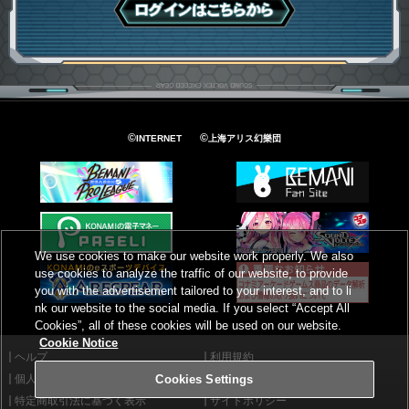
ログインはこちら
©
©
INTERNET
上海アリス幻樂団
We use cookies to make our website work properly. We also
use cookies to analyze the traffic of our website, to provide
you with the advertisement tailored to your interest, and to li
nk our website to the social media. If you select “Accept All
Cookies”, all of these cookies will be used on our website.
Cookie Notice
ヘルプ
利用規約
個人情報等保護方針
外部送信について
Cookies Settings
特定商取引法に基づく表示
サイトポリシー