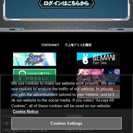
ログインはこちら
©
©
INTERNET
上海アリス幻樂団
We use cookies to make our website work properly. We also
use cookies to analyze the traffic of our website, to provide
you with the advertisement tailored to your interest, and to li
nk our website to the social media. If you select “Accept All
Cookies”, all of these cookies will be used on our website.
Cookie Notice
ヘルプ
利用規約
個人情報等保護方針
外部送信について
Cookies Settings
特定商取引法に基づく表示
サイトポリシー