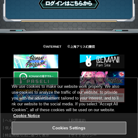
ログインはこちら
©
©
INTERNET
上海アリス幻樂団
We use cookies to make our website work properly. We also
use cookies to analyze the traffic of our website, to provide
you with the advertisement tailored to your interest, and to li
nk our website to the social media. If you select “Accept All
Cookies”, all of these cookies will be used on our website.
Cookie Notice
ヘルプ
利用規約
個人情報等保護方針
外部送信について
Cookies Settings
特定商取引法に基づく表示
サイトポリシー