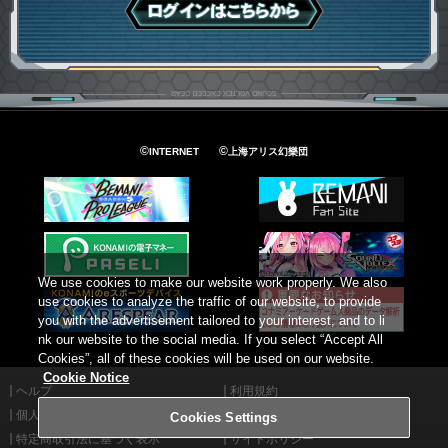
ログインはこちら
©
©
INTERNET
上海アリス幻樂団
We use cookies to make our website work properly. We also
use cookies to analyze the traffic of our website, to provide
you with the advertisement tailored to your interest, and to li
nk our website to the social media. If you select “Accept All
Cookies”, all of these cookies will be used on our website.
Cookie Notice
ヘルプ
利用規約
個人情報等保護方針
外部送信について
Cookies Settings
特定商取引法に基づく表示
サイトポリシー