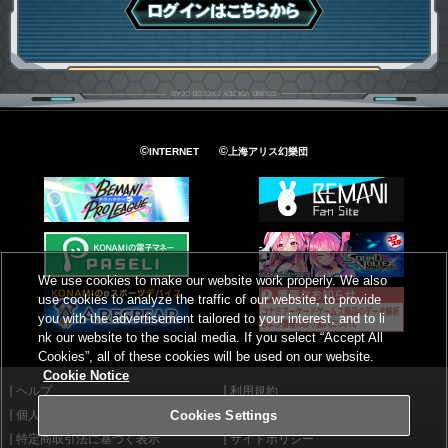
ログインはこちら
©
©
INTERNET
上海アリス幻樂団
We use cookies to make our website work properly. We also
use cookies to analyze the traffic of our website, to provide
you with the advertisement tailored to your interest, and to li
nk our website to the social media. If you select “Accept All
Cookies”, all of these cookies will be used on our website.
Cookie Notice
ヘルプ
利用規約
個人情報等保護方針
外部送信について
Cookies Settings
特定商取引法に基づく表示
サイトポリシー