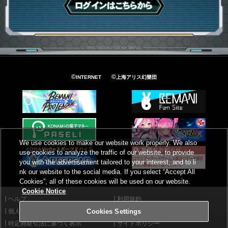
ログインはこちら
©
©
INTERNET
上海アリス幻樂団
We use cookies to make our website work properly. We also
use cookies to analyze the traffic of our website, to provide
you with the advertisement tailored to your interest, and to li
nk our website to the social media. If you select “Accept All
Cookies”, all of these cookies will be used on our website.
Cookie Notice
ヘルプ
利用規約
個人情報等保護方針
外部送信について
Cookies Settings
特定商取引法に基づく表示
サイトポリシー