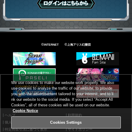
ログインはこちら
©
©
INTERNET
上海アリス幻樂団
We use cookies to make our website work properly. We also
use cookies to analyze the traffic of our website, to provide
you with the advertisement tailored to your interest, and to li
nk our website to the social media. If you select “Accept All
Cookies”, all of these cookies will be used on our website.
Cookie Notice
ヘルプ
利用規約
個人情報等保護方針
外部送信について
Cookies Settings
特定商取引法に基づく表示
サイトポリシー