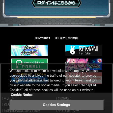
ログインはこちら
©
©
INTERNET
上海アリス幻樂団
We use cookies to make our website work properly. We also
use cookies to analyze the traffic of our website, to provide
you with the advertisement tailored to your interest, and to li
nk our website to the social media. If you select “Accept All
Cookies”, all of these cookies will be used on our website.
Cookie Notice
ヘルプ
利用規約
個人情報等保護方針
外部送信について
Cookies Settings
特定商取引法に基づく表示
サイトポリシー