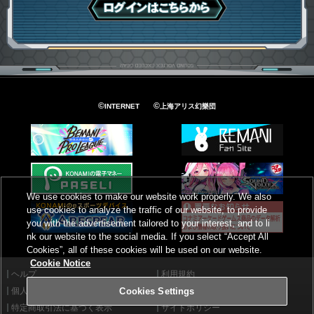
ログインはこちら
©
©
INTERNET
上海アリス幻樂団
We use cookies to make our website work properly. We also
use cookies to analyze the traffic of our website, to provide
you with the advertisement tailored to your interest, and to li
nk our website to the social media. If you select “Accept All
Cookies”, all of these cookies will be used on our website.
Cookie Notice
ヘルプ
利用規約
個人情報等保護方針
外部送信について
Cookies Settings
特定商取引法に基づく表示
サイトポリシー