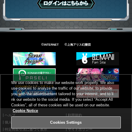
ログインはこちら
©
©
INTERNET
上海アリス幻樂団
We use cookies to make our website work properly. We also
use cookies to analyze the traffic of our website, to provide
you with the advertisement tailored to your interest, and to li
nk our website to the social media. If you select “Accept All
Cookies”, all of these cookies will be used on our website.
Cookie Notice
ヘルプ
利用規約
個人情報等保護方針
外部送信について
Cookies Settings
特定商取引法に基づく表示
サイトポリシー