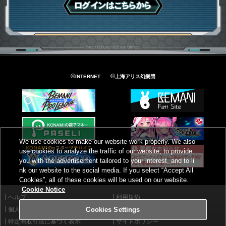
ログインはこちら
©
©
INTERNET
上海アリス幻樂団
We use cookies to make our website work properly. We also
use cookies to analyze the traffic of our website, to provide
you with the advertisement tailored to your interest, and to li
nk our website to the social media. If you select “Accept All
Cookies”, all of these cookies will be used on our website.
Cookie Notice
ヘルプ
利用規約
個人情報等保護方針
外部送信について
Cookies Settings
特定商取引法に基づく表示
サイトポリシー