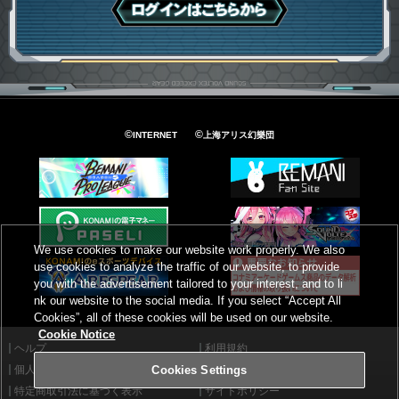
ログインはこちら
©
©
INTERNET
上海アリス幻樂団
We use cookies to make our website work properly. We also
use cookies to analyze the traffic of our website, to provide
you with the advertisement tailored to your interest, and to li
nk our website to the social media. If you select “Accept All
Cookies”, all of these cookies will be used on our website.
Cookie Notice
ヘルプ
利用規約
個人情報等保護方針
外部送信について
Cookies Settings
特定商取引法に基づく表示
サイトポリシー