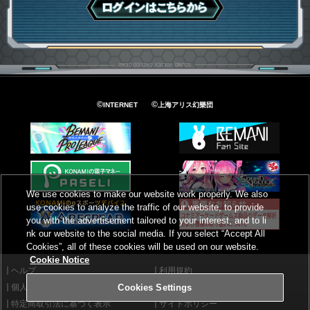
ログインはこちら
©
©
INTERNET
上海アリス幻樂団
We use cookies to make our website work properly. We also
use cookies to analyze the traffic of our website, to provide
you with the advertisement tailored to your interest, and to li
nk our website to the social media. If you select “Accept All
Cookies”, all of these cookies will be used on our website.
Cookie Notice
ヘルプ
利用規約
個人情報等保護方針
外部送信について
Cookies Settings
特定商取引法に基づく表示
サイトポリシー