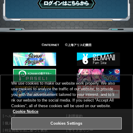
ログインはこちら
©
©
INTERNET
上海アリス幻樂団
We use cookies to make our website work properly. We also
use cookies to analyze the traffic of our website, to provide
you with the advertisement tailored to your interest, and to li
nk our website to the social media. If you select “Accept All
Cookies”, all of these cookies will be used on our website.
Cookie Notice
ヘルプ
利用規約
個人情報等保護方針
外部送信について
Cookies Settings
特定商取引法に基づく表示
サイトポリシー