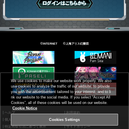
ログインはこちら
©
©
INTERNET
上海アリス幻樂団
We use cookies to make our website work properly. We also
use cookies to analyze the traffic of our website, to provide
you with the advertisement tailored to your interest, and to li
nk our website to the social media. If you select “Accept All
Cookies”, all of these cookies will be used on our website.
Cookie Notice
ヘルプ
利用規約
個人情報等保護方針
外部送信について
Cookies Settings
特定商取引法に基づく表示
サイトポリシー