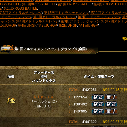
12回XROSS BATTLE
/
第11回XROSS BATTLE
/
第10回XROSS BATTLE
/
第9回XROS
OSS BATTLE
/
第6回XROSS BATTLE
/
第5回XROSS BATTLE
/
第4回XROSS BATTL
E
/
第1回XROSS BATTLE
/
第13回アドミラルチャレンジ
/
第12回アドミラルチャレンジ
/
第11回アドミラルチャ
アドミラルチャレンジ
/
第8回アドミラルチャレンジ
/
第7回アドミラルチャレンジ
/
第
チャレンジ
/
第4回アドミラルチャレンジ
/
第3回アドミラルチャレンジ
/
第2回アドミ
第5回UHGP
/
第4回UHGP
/
第3回UHGP
/
第2回UHGP
/
第1回UHGP
/
都
第1回アルティメットハウンドグランプリ(全国)
TOTAL:
4'42"051
（8/21 22:45 更
Ｌｉｇａｙａ
1:
1'22"654
リーサルウェポン
2:
1'38"492
ΔPLUTO
3:
1'40"905
TOTAL:
4'44"300
（8/21 02:27 更