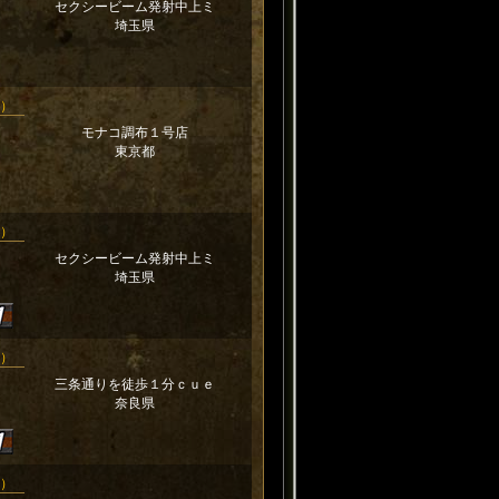
セクシービーム発射中上ミ
埼玉県
新）
モナコ調布１号店
東京都
新）
セクシービーム発射中上ミ
埼玉県
新）
三条通りを徒歩１分ｃｕｅ
奈良県
新）