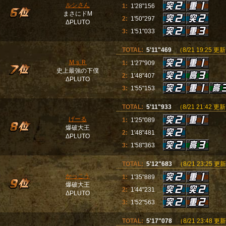
ルシさん
1:
1'28"156
まさにドM
2:
1'50"297
ΔPLUTO
3:
1'51"033
TOTAL:
5'11"469
（8/21 19:25 更
ＭｓＲ
1:
1'27"909
史上最強の下僕
2:
1'48"407
ΔPLUTO
3:
1'55"153
TOTAL:
5'11"933
（8/21 21:42 更
げーる
1:
1'25"089
爆破大王
2:
1'48"481
ΔPLUTO
3:
1'58"363
TOTAL:
5'12"683
（8/21 23:25 更
かっこう
1:
1'35"889
爆破大王
2:
1'44"231
ΔPLUTO
3:
1'52"563
TOTAL:
5'17"078
（8/21 23:48 更