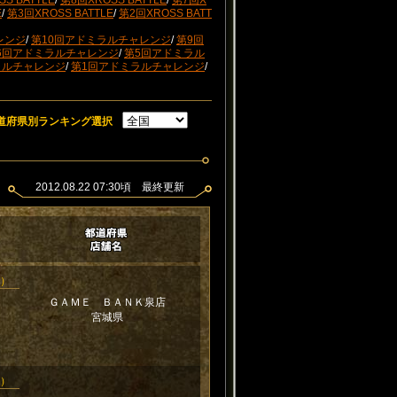
S BATTLE
/
第8回XROSS BATTLE
/
第7回X
E
/
第3回XROSS BATTLE
/
第2回XROSS BATT
レンジ
/
第10回アドミラルチャレンジ
/
第9回
6回アドミラルチャレンジ
/
第5回アドミラル
ラルチャレンジ
/
第1回アドミラルチャレンジ
/
道府県別ランキング選択
2012.08.22 07:30頃 最終更新
新）
ＧＡＭＥ ＢＡＮＫ泉店
宮城県
新）