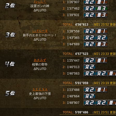
わっち＊
1:
1'26"907
設置ガンの神
2:
1'37"462
ΔPLUTO
3:
1'39"931
TOTAL:
4'56"613
（8/21 23:52 更
しげちー＄
1:
1'28"559
新手のエネミーかーッ！
2:
1'43"365
ΔPLUTO
3:
1'44"689
TOTAL:
4'57"523
（8/21 23:33 更
あきみず
1:
1'25"447
桜華の聖帝
2:
1'46"013
ΔPLUTO
3:
1'46"063
TOTAL:
5'01"059
（8/21 23:19 更
ＳＥＥＮＡ
1:
1'23"488
史上最強の下僕
2:
1'48"664
ΔPLUTO
3:
1'48"907
TOTAL:
5'09"486
（8/21 23:51 更