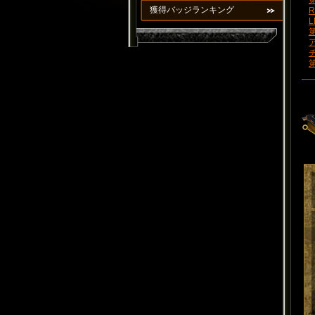
第
獲得バッジランキング
R
L