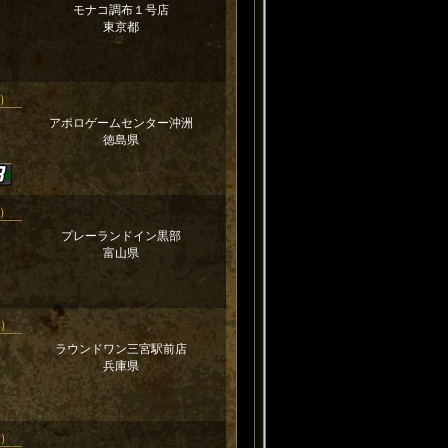
モナコ調布１号店
東京都
新）
アポロゲームセンター沖洲
徳島県
新）
プレーランドイン黒部
富山県
新）
ラウンドワン三宮駅前店
兵庫県
新）