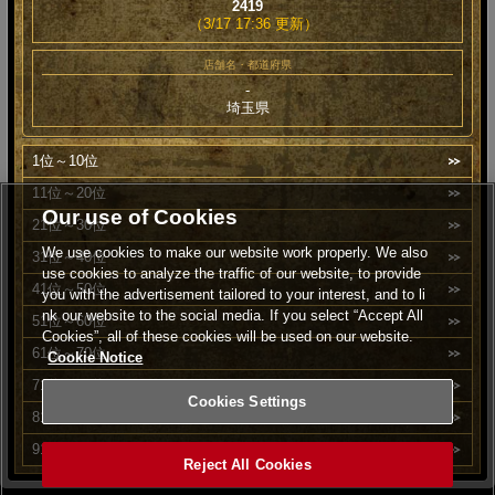
2419
（3/17 17:36 更新）
店舗名・都道府県
-
埼玉県
1位～10位
11位～20位
Our use of Cookies
21位～30位
We use cookies to make our website work properly. We also
31位～40位
use cookies to analyze the traffic of our website, to provide
41位～50位
you with the advertisement tailored to your interest, and to li
nk our website to the social media. If you select “Accept All
51位～60位
Cookies”, all of these cookies will be used on our website.
61位～70位
Cookie Notice
71位～80位
Cookies Settings
81位～90位
91位～100位
Reject All Cookies