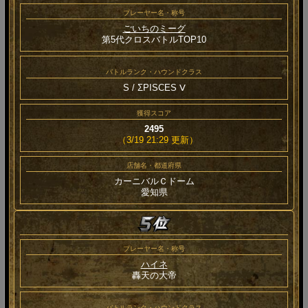
プレーヤー名・称号
ごいちのミーグ
第5代クロスバトルTOP10
バトルランク・ハウンドクラス
S / ΣPISCES Ⅴ
獲得スコア
2495
（3/19 21:29 更新）
店舗名・都道府県
カーニバルＣドーム
愛知県
プレーヤー名・称号
ハイネ
轟天の大帝
バトルランク・ハウンドクラス