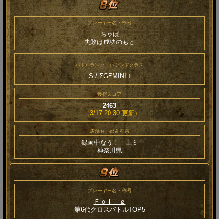
プレーヤー名・称号
ちゃば
失敗は成功のもと
バトルランク・ハウンドクラス
S / ΣGEMINI Ⅰ
獲得スコア
2463
（3/17 20:30 更新）
店舗名・都道府県
録画中なう！ 上ミ
神奈川県
プレーヤー名・称号
Ｆｏｌｌｇ
第6代クロスバトルTOP5