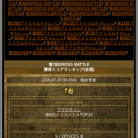
TLE
/
第9回XROSS BATTLE
/
第8回XROSS BATTLE
/
第7回XROSS B
ATTLE
/
第6回XROSS BATTLE
/
第5回XROSS BATTLE
/
第4回XROSS
BATTLE
/
第3回XROSS BATTLE
/
第2回XROSS BATTLE
/
第1回XROS
S BATTLE
/
第13回アドミラルチャレンジ
/
第12回アドミラルチャレンジ
/
第11回ア
ドミラルチャレンジ
/
第10回アドミラルチャレンジ
/
第9回アドミラル
チャレンジ
/
第8回アドミラルチャレンジ
/
第7回アドミラルチャレン
ジ
/
第6回アドミラルチャレンジ
/
第5回アドミラルチャレンジ
/
第4回ア
ドミラルチャレンジ
/
第3回アドミラルチャレンジ
/
第2回アドミラルチ
ャレンジ
/
第1回アドミラルチャレンジ
/
第5回UHGP
/
第4回UHGP
/
第3回UHGP
/
第2回UHGP
/
第1回UHGP
/
第7回XROSS BATTLE
獲得スコアランキング(全国)
2016.07.20 00:25頃 最終更新
プレーヤー名・称号
ファスティン
第6代クロスバトルTOP10
バトルランク・ハウンドクラス
S / ΣPISCES Ⅲ