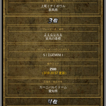
店舗名・都道府県
上尾ミナミボウル
群馬県
プレーヤー名・称号
２１ＧＵＮＳ
栄光の道標
バトルランク・ハウンドクラス
S / ΣGEMINI Ⅰ
獲得スコア
2500
（3/19 20:57 更新）
店舗名・都道府県
カーニバルＣドーム
愛知県