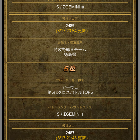
S / ΣGEMINI Ⅲ
獲得スコア
2489
（3/17 20:54 更新）
店舗名・都道府県
特攻野郎Ａチーム
徳島県
プレーヤー名・称号
アーウェ
第5代クロスバトルTOP5
バトルランク・ハウンドクラス
S / ΣGEMINI Ⅰ
獲得スコア
2487
（3/17 21:43 更新）