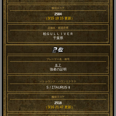
獲得スコア
2584
（3/15 18:15 更新）
店舗名・都道府県
柏ＧＵＬＬＩＶＥＲ
千葉県
プレーヤー名・称号
８７
強者の証明
バトルランク・ハウンドクラス
S / ΣTAURUS Ⅱ
獲得スコア
2518
（3/16 21:47 更新）