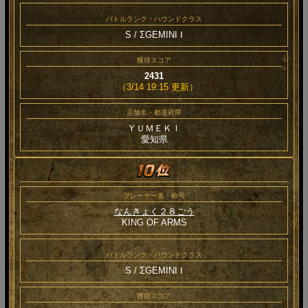
バトルランク・ハウンドクラス
S / ΣGEMINI Ⅰ
獲得スコア
2431
（3/14 19:15 更新）
店舗名・都道府県
ＹＵＭＥＫＩ
愛知県
プレーヤー名・称号
なんきょく２８ごう
KING OF ARMS
バトルランク・ハウンドクラス
S / ΣGEMINI Ⅰ
獲得スコア