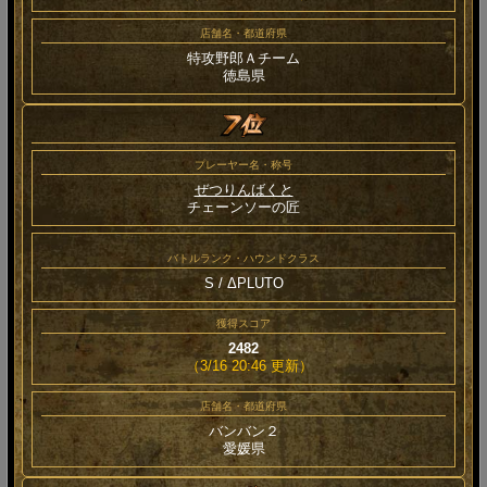
店舗名・都道府県
特攻野郎Ａチーム
徳島県
プレーヤー名・称号
ぜつりんばくと
チェーンソーの匠
バトルランク・ハウンドクラス
S / ΔPLUTO
獲得スコア
2482
（3/16 20:46 更新）
店舗名・都道府県
バンバン２
愛媛県