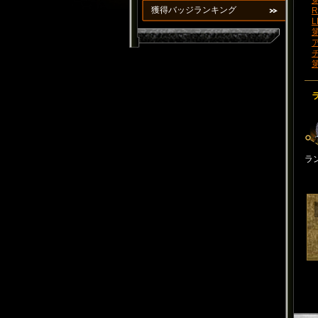
第
獲得バッジランキング
R
L
ラ