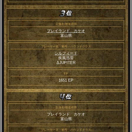
店舗名/都道府県
プレイランド カケオ
富山県
プレーヤー名・称号・ハウンドクラス
シルフィード
疾風迅雷
ΔJUPITER
EP
1651 EP
店舗名/都道府県
プレイランド カケオ
富山県
プレーヤー名・称号・ハウンドクラス