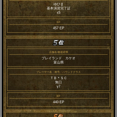
ゆひま
基本演習完了証
ε5
EP
457 EP
店舗名/都道府県
プレイランド カケオ
富山県
プレーヤー名・称号・ハウンドクラス
ＴＢ＊ＳＣ
無口
γ7
EP
440 EP