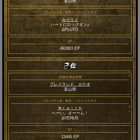
富山県
プレーヤー名・称号・ハウンドクラス
ルゥリィ
ハートにロックオン♪
ΔPLUTO
EP
492803 EP
店舗名/都道府県
プレイランド カケオ
富山県
プレーヤー名・称号・ハウンドクラス
Ｗｒａｉｔｈ
ヘーい、さーーん！
ΔVENUS
EP
13445 EP