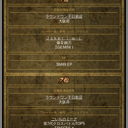
店舗名/都道府県
ラウンドワン千日前店
大阪府
プレーヤー名・称号・ハウンドクラス
Ｊｏｋｅｒ（－ω－）
爆音鋼刃
ΣGEMINI Ⅰ
EP
38449 EP
店舗名/都道府県
ラウンドワン千日前店
大阪府
プレーヤー名・称号・ハウンドクラス
ごいちのミーグ
第7代クロスバトルTOP5