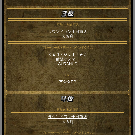
店舗名/都道府県
ラウンドワン千日前店
大阪府
プレーヤー名・称号・ハウンドクラス
ＫＥＮＦＯＬＩＴ★☆
射撃マスター
ΔURANUS
EP
75949 EP
店舗名/都道府県
ラウンドワン千日前店
大阪府
プレーヤー名・称号・ハウンドクラス