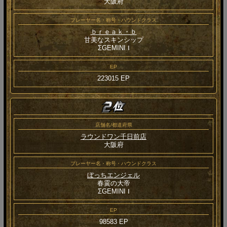
大阪府
プレーヤー名・称号・ハウンドクラス
ｂｒｅａｋ・ｂ
甘美なスキンシップ
ΣGEMINI Ⅰ
EP
223015 EP
店舗名/都道府県
ラウンドワン千日前店
大阪府
プレーヤー名・称号・ハウンドクラス
ぼっちエンジェル
春霙の大帝
ΣGEMINI Ⅰ
EP
98583 EP