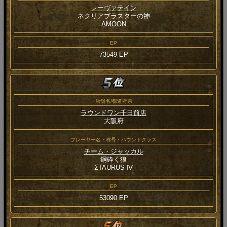
レーヴァテイン
ネクリアブラスターの神
ΔMOON
EP
73549 EP
店舗名/都道府県
ラウンドワン千日前店
大阪府
プレーヤー名・称号・ハウンドクラス
チーム・ジャッカル
鋼砕く狼
ΣTAURUS Ⅳ
EP
53090 EP