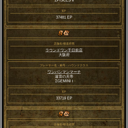
ΣPISCES Ⅱ
EP
37481 EP
店舗名/都道府県
ラウンドワン千日前店
大阪府
プレーヤー名・称号・ハウンドクラス
ワンパンマンマーチ
遠雷の天帝
ΣGEMINI Ⅰ
EP
33719 EP
店舗名/都道府県