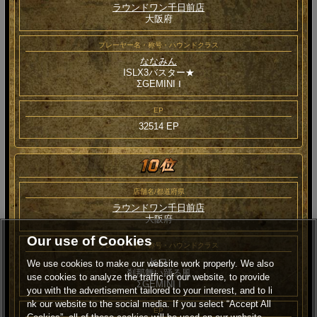
ラウンドワン千日前店
大阪府
プレーヤー名・称号・ハウンドクラス
ななみん
ISLX3バスター★
ΣGEMINI Ⅰ
EP
32514 EP
店舗名/都道府県
ラウンドワン千日前店
大阪府
Our use of Cookies
プレーヤー名・称号・ハウンドクラス
ヒロ
We use cookies to make our website work properly. We also
刹那舞い踊る風
use cookies to analyze the traffic of our website, to provide
ΣGEMINI Ⅰ
you with the advertisement tailored to your interest, and to li
nk our website to the social media. If you select “Accept All
EP