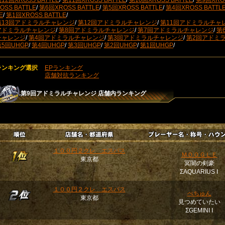
12回XROSS BATTLE
/
第11回XROSS BATTLE
/
第10回XROSS BATTLE
/
第9回XROS
OSS BATTLE
/
第6回XROSS BATTLE
/
第5回XROSS BATTLE
/
第4回XROSS BATTL
E
/
第1回XROSS BATTLE
/
第13回アドミラルチャレンジ
/
第12回アドミラルチャレンジ
/
第11回アドミラルチャ
アドミラルチャレンジ
/
第8回アドミラルチャレンジ
/
第7回アドミラルチャレンジ
/
第
チャレンジ
/
第4回アドミラルチャレンジ
/
第3回アドミラルチャレンジ
/
第2回アドミ
第5回UHGP
/
第4回UHGP
/
第3回UHGP
/
第2回UHGP
/
第1回UHGP
/
ランキング選択
EPランキング
店舗対抗ランキング
第9回アドミラルチャレンジ
店舗内ランキング
１００円２クレ エスパス
ＭＯＯＧＬＥ
東京都
冥闇の剣豪
ΣAQUARIUS Ⅰ
１００円２クレ エスパス
ぺちゅん
東京都
見つめていたい
ΣGEMINI Ⅰ