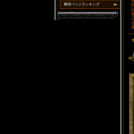
第
獲得バッジランキング
R
L