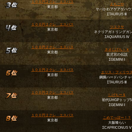
１００円２クレ エスパス
えちごや
東京都
ヤバかわアゲアゲハウ
ΣTAURUS Ⅲ
１００円２クレ エスパス
ツユクサ
東京都
ネクリアガトリングガ
ΣAQUARIUS Ⅳ
１００円２クレ エスパス
ネオしげち－￥
東京都
双児宮の伝説
ΣGEMINI Ⅰ
１００円２クレ エスパス
エリス・フィリウ
東京都
鋼腕ハードパンチャ
ΣTAURUS Ⅲ
１００円２クレ エスパス
しげちー＄
東京都
初代UHGPトップ5
ΣGEMINI Ⅰ
１００円２クレ エスパス
こめでっぽー！？
東京都
大飯喰らい
ΣCAPRICONUS Ⅴ