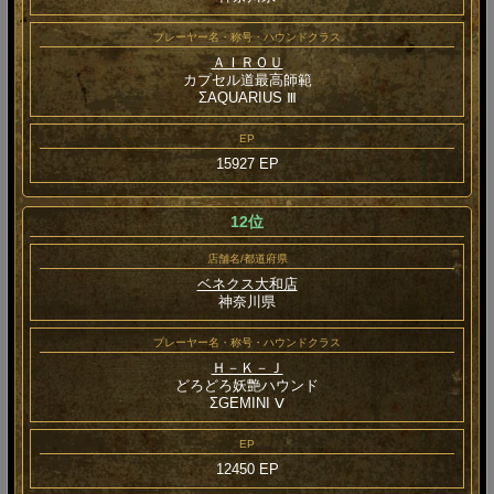
プレーヤー名・称号・ハウンドクラス
ＡＩＲＯＵ
カプセル道最高師範
ΣAQUARIUS Ⅲ
EP
15927 EP
12位
店舗名/都道府県
ベネクス大和店
神奈川県
プレーヤー名・称号・ハウンドクラス
Ｈ－Ｋ－Ｊ
どろどろ妖艶ハウンド
ΣGEMINI Ⅴ
EP
12450 EP