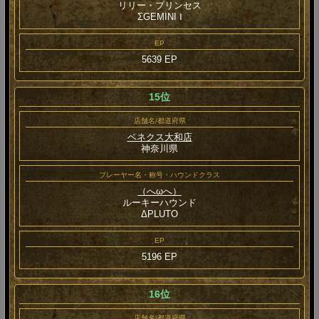
リリー・プリンセス
ΣGEMINI Ⅰ
EP
5639 EP
15位
店舗名/都道府県
ベネクス大和店
神奈川県
プレーヤー名・称号・ハウンドクラス
（へωへ）
ルーキーハウンド
ΔPLUTO
EP
5196 EP
16位
店舗名/都道府県