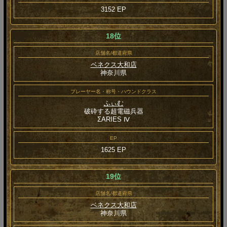
3152 EP
18位
店舗名/都道府県
ベネクス大和店
神奈川県
プレーヤー名・称号・ハウンドクラス
ふぃむ
破砕する超電磁兵器
ΣARIES Ⅳ
EP
1625 EP
19位
店舗名/都道府県
ベネクス大和店
神奈川県