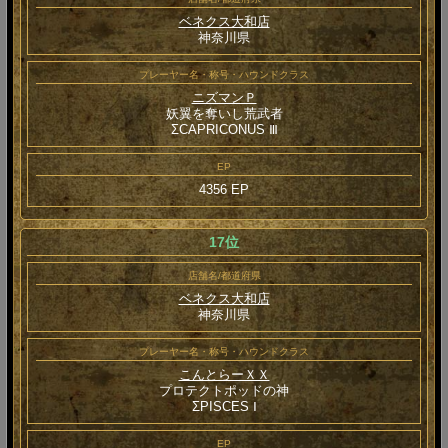
ベネクス大和店
神奈川県
プレーヤー名・称号・ハウンドクラス
ニズマンＰ
妖翼を奪いし荒武者
ΣCAPRICONUS Ⅲ
EP
4356 EP
17位
店舗名/都道府県
ベネクス大和店
神奈川県
プレーヤー名・称号・ハウンドクラス
こんとらーＸＸ
プロテクトポッドの神
ΣPISCES Ⅰ
EP