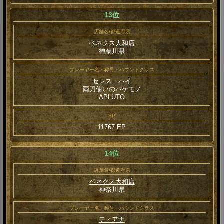
13位
店舗名/都道府県
ベネクス大和店
神奈川県
プレーヤー名・称号・ハウンドクラス
セレス・ハイ
両刀使いのバケモノ
ΔPLUTO
EP
11767 EP
14位
店舗名/都道府県
ベネクス大和店
神奈川県
プレーヤー名・称号・ハウンドクラス
ティアナ