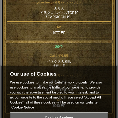
プレーヤー名・称号・ハウンドクラス
きりの
初代クロスバトルTOP10
ΣCAPRICONUS Ⅰ
EP
1077 EP
20位
店舗名/都道府県
ベネクス大和店
神奈川県
Our use of Cookies
プレーヤー名・称号・ハウンドクラス
まきちゃん
We use cookies to make our website work properly. We also
サンフラワー・プリンセス
use cookies to analyze the traffic of our website, to provide
ΣCAPRICONUS Ⅴ
you with the advertisement tailored to your interest, and to li
nk our website to the social media. If you select “Accept All
EP
Cookies”, all of these cookies will be used on our website.
1040 EP
Cookie Notice
Cookies Settings